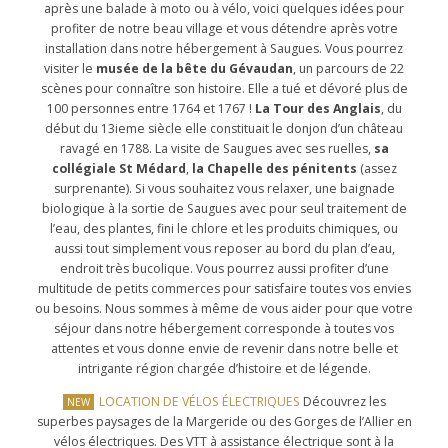
après une balade à moto ou à vélo, voici quelques idées pour
profiter de notre beau village et vous détendre après votre
installation dans notre hébergement à Saugues. Vous pourrez
visiter le
musée de la bête du Gévaudan
, un parcours de 22
scènes pour connaître son histoire. Elle a tué et dévoré plus de
100 personnes entre 1764 et 1767 !
La Tour des Anglais
, du
début du 13ieme siècle elle constituait le donjon d’un château
ravagé en 1788. La visite de Saugues avec ses ruelles,
sa
collégiale St Médard
,
la Chapelle des pénitents
(assez
surprenante). Si vous souhaitez vous relaxer, une baignade
biologique à la sortie de Saugues avec pour seul traitement de
l’eau, des plantes, fini le chlore et les produits chimiques, ou
aussi tout simplement vous reposer au bord du plan d’eau,
endroit très bucolique. Vous pourrez aussi profiter d’une
multitude de petits commerces pour satisfaire toutes vos envies
ou besoins. Nous sommes à même de vous aider pour que votre
séjour dans notre hébergement corresponde à toutes vos
attentes et vous donne envie de revenir dans notre belle et
intrigante région chargée d’histoire et de légende.
LOCATION DE VÉLOS ÉLECTRIQUES
Découvrez les
superbes paysages de la Margeride ou des Gorges de l’Allier en
vélos électriques. Des VTT à assistance électrique sont à la