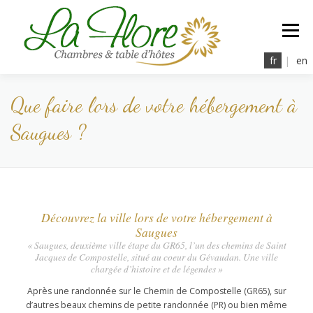
Aller
au
Menu
contenu
fr
|
en
Que faire lors de votre hébergement à
la Flore
nos Chambres
à Table
Détente
Saugues ?
Tarifs & Services
Réservations
Contact
Découvrez la ville lors de votre hébergement à
Saugues
« Saugues, deuxième ville étape du GR65, l’un des chemins de Saint
Jacques de Compostelle, situé au coeur du Gévaudan. Une ville
chargée d’histoire et de légendes »
Après une randonnée sur le Chemin de Compostelle (GR65), sur
d’autres beaux chemins de petite randonnée (PR) ou bien même